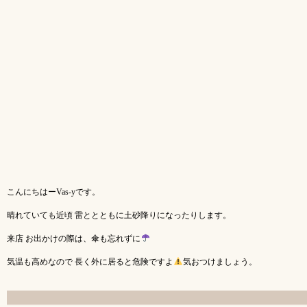
こんにちはーVas-yです。
晴れていても近頃 雷ととともに土砂降りになったりします。
来店 お出かけの際は、傘も忘れずに
気温も高めなので 長く外に居ると危険ですよ
気おつけましょう。