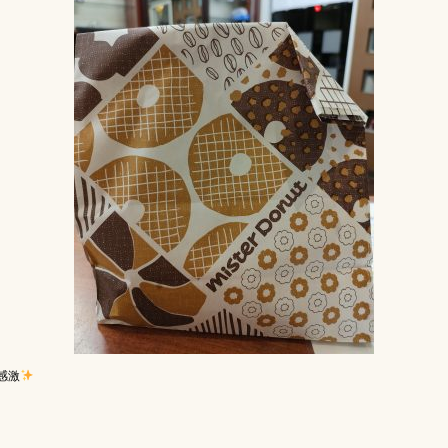
۶ﾄﾞｰﾅﾂｩ 感激